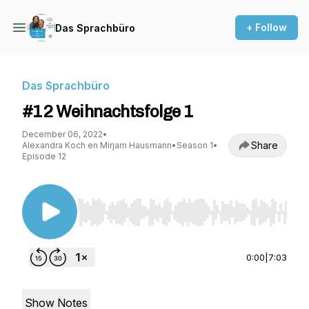
+ Follow
Das Sprachbüro
Das Sprachbüro
#12 Weihnachtsfolge 1
December 06, 2022
•
Share
Alexandra Koch en Mirjam Hausmann
•
Season 1
•
Episode 12
Use Left/Right to seek, Home/End to jump to st
0:00
|
7:03
Show Notes