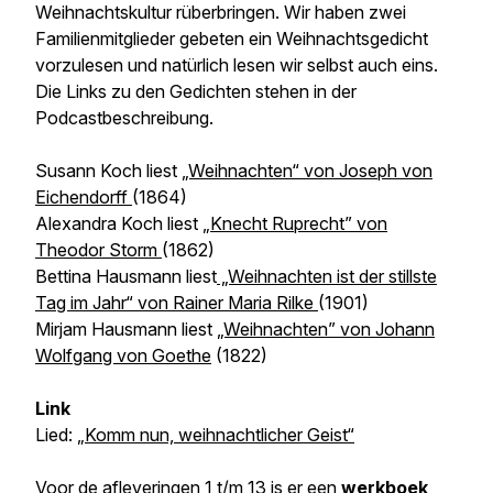
Weihnachtskultur rüberbringen. Wir haben zwei
Familienmitglieder gebeten ein Weihnachtsgedicht
vorzulesen und natürlich lesen wir selbst auch eins.
Die Links zu den Gedichten stehen in der
Podcastbeschreibung.
Susann Koch liest
„Weihnachten“ von Joseph von
Eichendorff
(1864)
Alexandra Koch liest
„Knecht Ruprecht” von
Theodor Storm
(1862)
Bettina Hausmann liest
„Weihnachten ist der stillste
Tag im Jahr“ von Rainer Maria Rilke
(1901)
Mirjam Hausmann liest
„Weihnachten” von Johann
Wolfgang von Goethe
(1822)
Link
Lied:
„Komm nun, weihnachtlicher Geist“
Voor de afleveringen 1 t/m 13 is er een
werkboek