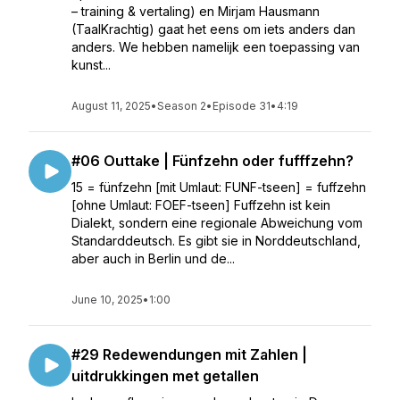
– training & vertaling) en Mirjam Hausmann
(TaalKrachtig) gaat het eens om iets anders dan
anders. We hebben namelijk een toepassing van
kunst...
August 11, 2025
•
Season 2
•
Episode 31
•
4:19
#06 Outtake | Fünfzehn oder fufffzehn?
15 = fünfzehn [mit Umlaut: FUNF-tseen] = fuffzehn
[ohne Umlaut: FOEF-tseen] Fuffzehn ist kein
Dialekt, sondern eine regionale Abweichung vom
Standarddeutsch. Es gibt sie in Norddeutschland,
aber auch in Berlin und de...
June 10, 2025
•
1:00
#29 Redewendungen mit Zahlen |
uitdrukkingen met getallen