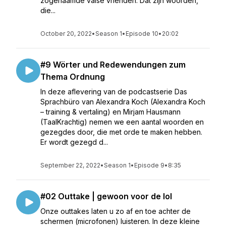
zogenaamde valse vrienden. Dat zijn woorden,
die...
October 20, 2022
•
Season 1
•
Episode 10
•
20:02
#9 Wörter und Redewendungen zum
Thema Ordnung
In deze aflevering van de podcastserie Das
Sprachbüro van Alexandra Koch (Alexandra Koch
– training & vertaling) en Mirjam Hausmann
(TaalKrachtig) nemen we een aantal woorden en
gezegdes door, die met orde te maken hebben.
Er wordt gezegd d...
September 22, 2022
•
Season 1
•
Episode 9
•
8:35
#02 Outtake | gewoon voor de lol
Onze outtakes laten u zo af en toe achter de
schermen (microfonen) luisteren. In deze kleine