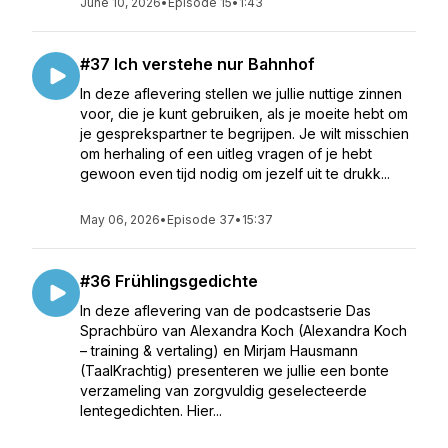
June 10, 2026
•
Episode 15
•
1:43
#37 Ich verstehe nur Bahnhof
In deze aflevering stellen we jullie nuttige zinnen
voor, die je kunt gebruiken, als je moeite hebt om
je gesprekspartner te begrijpen. Je wilt misschien
om herhaling of een uitleg vragen of je hebt
gewoon even tijd nodig om jezelf uit te drukk...
May 06, 2026
•
Episode 37
•
15:37
#36 Frühlingsgedichte
In deze aflevering van de podcastserie Das
Sprachbüro van Alexandra Koch (Alexandra Koch
– training & vertaling) en Mirjam Hausmann
(TaalKrachtig) presenteren we jullie een bonte
verzameling van zorgvuldig geselecteerde
lentegedichten. Hier...