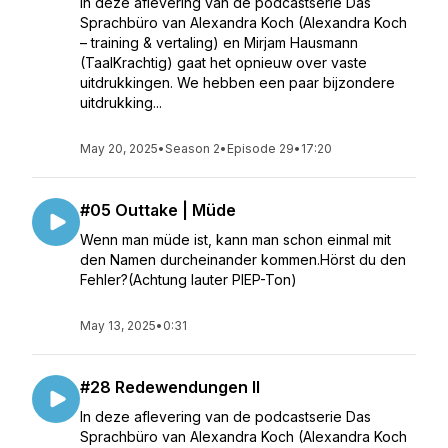
In deze aflevering van de podcastserie Das
Sprachbüro van Alexandra Koch (Alexandra Koch
– training & vertaling) en Mirjam Hausmann
(TaalKrachtig) gaat het opnieuw over vaste
uitdrukkingen. We hebben een paar bijzondere
uitdrukking...
May 20, 2025
•
Season 2
•
Episode 29
•
17:20
#05 Outtake | Müde
Wenn man müde ist, kann man schon einmal mit
den Namen durcheinander kommen.Hörst du den
Fehler?(Achtung lauter PIEP-Ton)
May 13, 2025
•
0:31
#28 Redewendungen II
In deze aflevering van de podcastserie Das
Sprachbüro van Alexandra Koch (Alexandra Koch