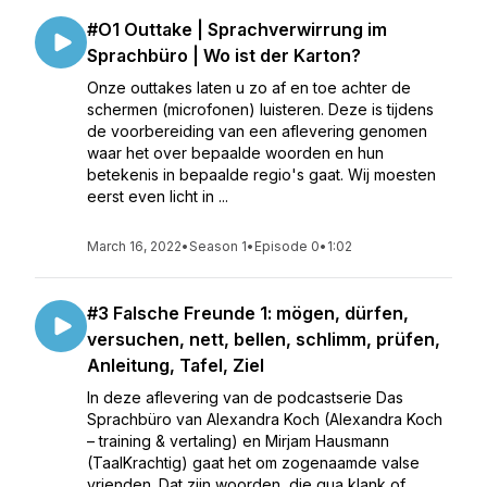
#O1 Outtake | Sprachverwirrung im
Sprachbüro | Wo ist der Karton?
Onze outtakes laten u zo af en toe achter de
schermen (microfonen) luisteren. Deze is tijdens
de voorbereiding van een aflevering genomen
waar het over bepaalde woorden en hun
betekenis in bepaalde regio's gaat. Wij moesten
eerst even licht in ...
March 16, 2022
•
Season 1
•
Episode 0
•
1:02
#3 Falsche Freunde 1: mögen, dürfen,
versuchen, nett, bellen, schlimm, prüfen,
Anleitung, Tafel, Ziel
In deze aflevering van de podcastserie Das
Sprachbüro van Alexandra Koch (Alexandra Koch
– training & vertaling) en Mirjam Hausmann
(TaalKrachtig) gaat het om zogenaamde valse
vrienden. Dat zijn woorden, die qua klank of