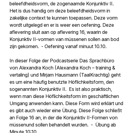
beleefdheidsvorm, de zogenaamde Konjunktiv II.
Het is dus handig om deze beleefdheidsvorm in
zakelijke context te kunnen toepassen. Deze vorm
wordt uitgelegd en er is weer een oefening. Deze
aflevering sluit aan op aflevering 16, waarin de
Konjunktiv II-vormen van
müssen
en
sollen
aan bod
zijn gekomen. - Oefening vanaf minuut 10.10.
In dieser Folge der Podcastserie
Das Sprachbüro
von Alexandra Koch (Alexandra Koch – training &
vertaling) und Mirjam Hausmann (TaalKrachtig) geht
es um eine häufig benutzte Höflichkeitsform, den
sogenannten Konjunktiv II. Es ist also praktisch,
wenn man diese Höflichkeitsform im geschäftlichen
Umgang anwenden kann. Diese Form wird erklärt und
es gibt auch wieder eine Übung. Diese Folge schließt
an Folge 16 an, in der die Konjunktiv II-Formen von
müssen
und
sollen
behandelt wurden. - Übung ab
Minute 10:10 .