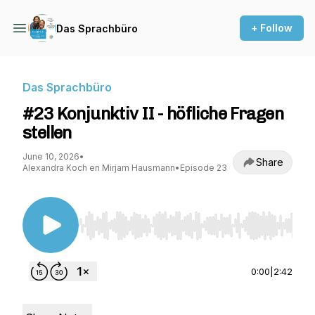
+ Follow
Das Sprachbüro
Das Sprachbüro
#23 Konjunktiv II - höfliche Fragen
stellen
June 10, 2026
•
Share
Alexandra Koch en Mirjam Hausmann
•
Episode 23
Use Left/Right to seek, Home/End to jump to st
0:00
|
2:42