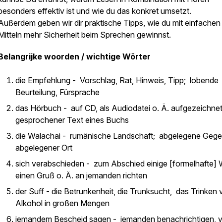
besonders effektiv ist und wie du das konkret umsetzt.
Außerdem geben wir dir praktische Tipps, wie du mit einfachen
Mitteln mehr Sicherheit beim Sprechen gewinnst.
Belangrijke woorden / wichtige Wörter
die Empfehlung - Vorschlag, Rat, Hinweis, Tipp; lobende
Beurteilung, Fürsprache
das Hörbuch - auf CD, als Audiodatei o. Ä. aufgezeichne
gesprochener Text eines Buchs
die Walachai - rumänische Landschaft; abgelegene Gege
abgelegener Ort
sich verabschieden - zum Abschied einige [formelhafte] 
einen Gruß o. Ä. an jemanden richten
der Suff - die Betrunkenheit, die Trunksucht, das Trinken
Alkohol in großen Mengen
jemandem Bescheid sagen - jemanden benachrichtigen, 