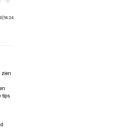
r end. Hold shift to jump forward or backward.
00
|
16:24
 zien
 en
 tips
d