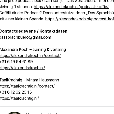
Vind je de podcast leuk? Dan kun je “Das Sprachbüro” met een
kleine gift steunen.
https://alexandrakoch.nl/podcast-koffie/
Gefällt dir der Podcast? Dann unterstütze doch „Das Sprachbü
mit einer kleinen Spende.
https://alexandrakoch.nl/podcast-kof
Contactgegevens / Kontaktdaten
dassprachbuero@gmail.com
Alexandra Koch – training & vertaling
https://alexandrakoch.nl/contact/
+31 6 19 94 61 89
https://alexandrakoch.nl/
TaalKrachtig – Mirjam Hausmann
https://taalkrachtig.nl/contact/
+31 6 12 92 29 13
https://taalkrachtig.nl/