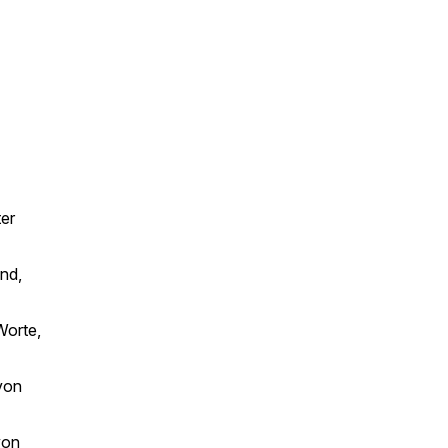
ter
nd,
Worte,
 von
von