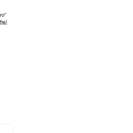
ro“
fie/