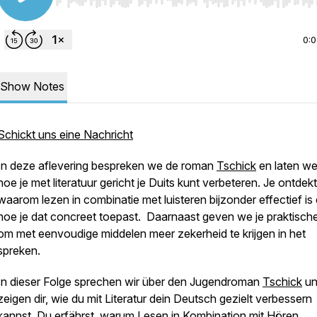
Use Left/Right to seek, Home/End to jump to start o
0:
Show Notes
Schickt uns eine Nachricht
In deze aflevering bespreken we de roman
Tschick
en laten we
hoe je met literatuur gericht je Duits kunt verbeteren. Je ontdekt
waarom lezen in combinatie met luisteren bijzonder effectief is
hoe je dat concreet toepast. Daarnaast geven we je praktische
om met eenvoudige middelen meer zekerheid te krijgen in het
spreken.
In dieser Folge sprechen wir über den Jugendroman
Tschick
un
zeigen dir, wie du mit Literatur dein Deutsch gezielt verbessern
kannst. Du erfährst, warum Lesen in Kombination mit Hören