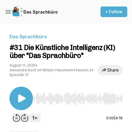
+ Follow
Das Sprachbüro
Das Sprachbüro
#31 Die Künstliche Intelligenz (KI)
über "Das Sprachbüro"
August 11, 2025
•
Share
Alexandra Koch en Mirjam Hausmann
•
Season 2
•
Episode 31
Use Left/Right to seek, Home/End to jump to st
0:00
|
4:19