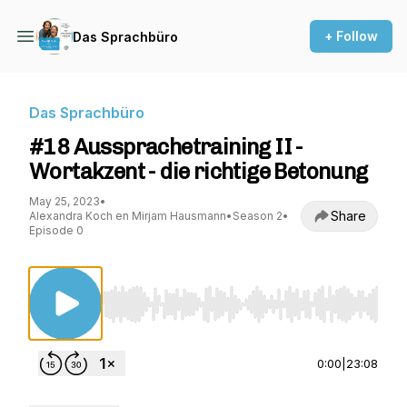
+ Follow
Das Sprachbüro
Das Sprachbüro
#18 Aussprachetraining II -
Wortakzent - die richtige Betonung
May 25, 2023
•
Share
Alexandra Koch en Mirjam Hausmann
•
Season 2
•
Episode 0
Use Left/Right to seek, Home/End to jump to st
0:00
|
23:08