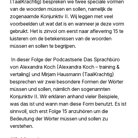
(TaalKrachtig) bespreken we twee speciale vormen
van de woorden
müssen
en
sollen,
namelijk de
zogenaamde Konjunktiv II. Wij leggen met veel
voorbeelden uit wat dat is en wanneer je deze vorm
gebruikt. Het is zinvol om eerst naar aflevering 15 te
luisteren om de betekenissen van de woorden
müssen
en
sollen
te begrijpen.
In dieser Folge der Podcastserie
Das Sprachbüro
von Alexandra Koch (Alexandra Koch – training &
vertaling) und Mirjam Hausmann (TaalKrachtig)
besprechen wir zwei besondere Formen der Wörter
müssen
und
sollen
, nämlich den sogenannten
Konjunktiv II. Wir erklären anhand vieler Beispiele,
was das ist und wann man diese Form benutzt. Es ist
sinnvoll, sich erst Folge 15 anzuhören um die
Bedeutung der Wörter
müssen
und
sollen
zu
verstehen.