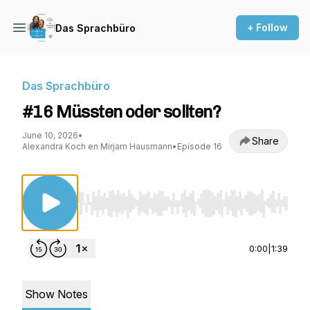
+ Follow
Das Sprachbüro
Das Sprachbüro
#16 Müssten oder sollten?
June 10, 2026
•
Share
Alexandra Koch en Mirjam Hausmann
•
Episode 16
Use Left/Right to seek, Home/End to jump to st
0:00
|
1:39
Show Notes