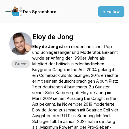
+ Follow
Das Sprachbüro
Eloy de Jong
Eloy de Jong
ist ein niederländischer Pop-
und Schlagersänger und Moderator. Bekannt
wurde er Anfang der 1990er Jahre als
Guest
Mitglied der britisch-niederländischen
Boygroup Caught in the Act. 2004 gelang ihm
ein Comeback als Solosänger. 2018 erreichte
er mit seinem deutschsprachigen Album Platz
1 der deutschen Albumcharts. Zu Gunsten
seiner Solo-Karriere gab Eloy de Jong im
März 2019 seinen Ausstieg bei Caught in the
Act bekannt. Im November 2019 moderierte
Eloy de Jong zusammen mit Beatrice Egli vier
Ausgaben der RTLPlus-Sendung
Ich find
Schlager toll
. Im Januar 2022 nahm de Jong
als „Maximum Power“ an der Pro-Sieben-