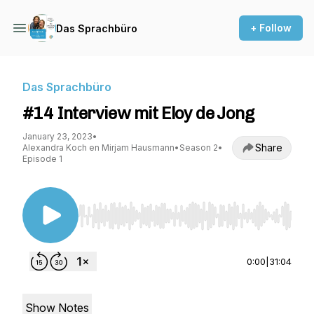
+ Follow
Das Sprachbüro
Das Sprachbüro
#14 Interview mit Eloy de Jong
January 23, 2023
•
Share
Alexandra Koch en Mirjam Hausmann
•
Season 2
•
Episode 1
Use Left/Right to seek, Home/End to jump to st
0:00
|
31:04
Show Notes